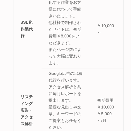
化する作業をお客
様に代わって手続
きいたします。
SSL化
他社様で制作され
￥10,000
作業代
たサイトは、初期
～
行
費用￥8,000をい
ただきます。
またページ数によ
って大幅に変わり
ます。
Google広告の出稿
代行を行います。
アクセス解析と共
に毎月レポートを
リステ
提出します。
初期費用
ィング
最適な見出しや文
￥10,000
広告・
章、キーワードの
￥5,000
アクセ
ご提案もお任せく
～/月
ス解析
ださい。