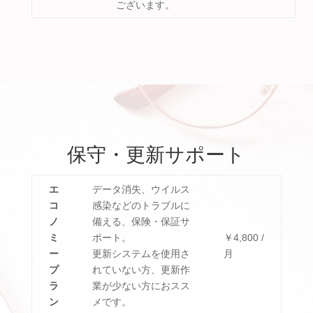
ございます。
保守・更新サポート
エ
データ消失、ウイルス
コ
感染などのトラブルに
ノ
備える、保険・保証サ
ミ
ポート。
￥4,800 /
ー
更新システムを使用さ
月
プ
れていない方、更新作
ラ
業が少ない方におスス
ン
メです。