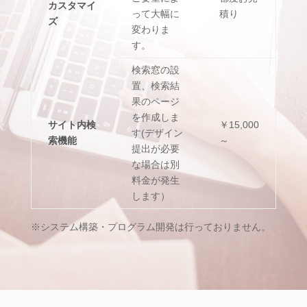
カスタマイ
って大幅に
積り
ズ
変わりま
す。
検索窓の設
置、検索結
果のページ
を作成しま
サイト内検
￥15,000
す(デザイン
索機能
～
提出が必要
な場合は別
料金が発生
します）
※システム構築・プログラム開発は行っておりません。