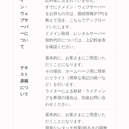
イ
記料金に含まれていません。
ン・
すでにドメイン・ウェブサーバー
ウェ
をお持ちの方は、接続情報(FTP)を
ブサ
教えて頂き、こちらでアップロー
ーバ
ドいたします。
ーに
ドメイン取得、レンタルサーバー
つい
契約代行については、上記料金表
て
を確認ください。
基本的に、お客さまにご用意いた
だくことになります。
テキ
その場合、ホームページ用に簡単
スト
にリライト（簡単な表記の統一な
原稿
ど）を行います。
につ
ライターによる取材・ライティン
いて
グを希望の場合は、別途お問い合
わせください。
基本的に、お客さまにご用意いた
だくことになります。
簡単なレタッチ作業(明るさの調整