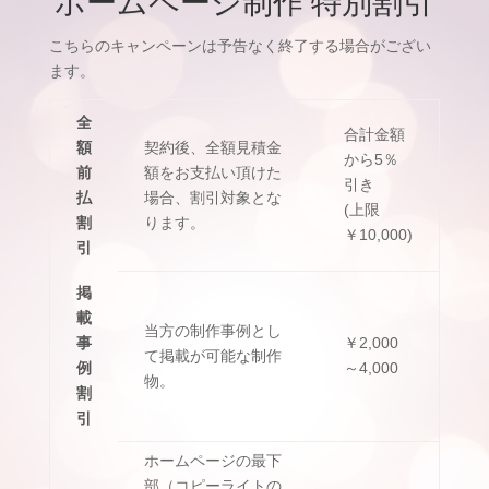
ホームページ制作 特別割引
こちらのキャンペーンは予告なく終了する場合がござい
ます。
全
合計金額
額
契約後、全額見積金
から5％
前
額をお支払い頂けた
引き
払
場合、割引対象とな
(上限
割
ります。
￥10,000)
引
掲
載
当方の制作事例とし
事
￥2,000
て掲載が可能な制作
例
～4,000
物。
割
引
ホームページの最下
部（コピーライトの