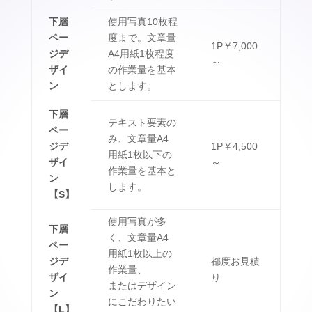
下層
使用写真10枚程
ペー
度まで。文章量
1P￥7,000
ジデ
A4用紙1枚程度
～
ザイ
の作業量を基本
ン
とします。
下層
テキスト要素の
ペー
み、文章量A4
ジデ
1P￥4,500
用紙1枚以下の
ザイ
～
作業量を基本と
ン
します。
【S】
使用写真が多
下層
く、文章量A4
ペー
用紙1枚以上の
ジデ
都度お見積
作業量、
ザイ
り
またはデザイン
ン
にこだわりたい
【L】