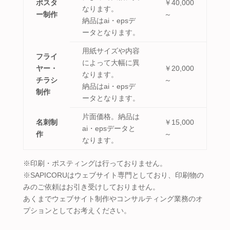
ポスタ
￥40,000
なります。
ー制作
～
納品はai・epsデ
ータとなります。
用紙サイズや内容
フライ
によって大幅に異
ヤー・
￥20,000
なります。
チラシ
～
納品はai・epsデ
制作
ータとなります。
片面価格。納品は
名刺制
￥15,000
ai・epsデータと
作
～
なります。
※印刷・ポスティングは行っておりません。
※SAPICORUはウェブサイト専門としており、印刷物の
みのご依頼はお引き受けしておりません。
あくまでウェブサイト制作やコンサルティング業務のオ
プションとしてお考えください。