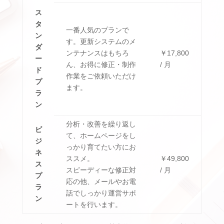
ス
タ
一番人気のプランで
ン
す。更新システムのメ
ダ
ンテナンスはもちろ
￥17,800
ー
ん、お得に修正・制作
/ 月
ド
作業をご依頼いただけ
プ
ます。
ラ
ン
分析・改善を繰り返し
ビ
て、ホームページをし
ジ
っかり育てたい方にお
ネ
ススメ。
￥49,800
ス
スピーディーな修正対
/ 月
プ
応の他、メールやお電
ラ
話でしっかり運営サポ
ン
ートを行います。