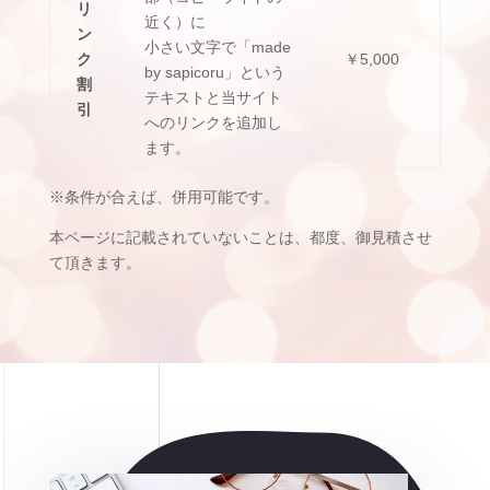
リ
近く）に
ン
小さい文字で「made
ク
￥5,000
by sapicoru」という
割
テキストと当サイト
引
へのリンクを追加し
ます。
※条件が合えば、併用可能です。
本ページに記載されていないことは、都度、御見積させ
て頂きます。