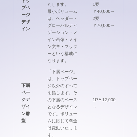
トッ
たします。
1案
プペ
最小ボリューム
￥40,000～
ージ
は、ヘッダー・
2案
デザ
グローバルナビ
￥70,000～
イン
ゲーション・メ
イン画像・メイ
ン文章・フッタ
ーという構成に
なります。
「下層ページ」
は、トップペー
下層
ジ以外のすべて
ペー
を指します。そ
ジデ
の下層のベース
1P￥12,000
ザイ
となるデザイン
～
ン雛
です。ボリュー
型
ムに応じて料金
は変動いたしま
す。