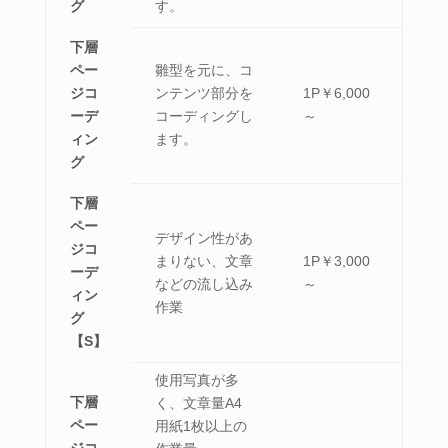
グ
す。
下層
ペー
雛型を元に、コ
ジコ
ンテンツ部分を
1P￥6,000
ーデ
コーディングし
～
ィン
ます。
グ
下層
ペー
デザイン性があ
ジコ
まりない、文章
1P￥3,000
ーデ
などの流し込み
～
ィン
作業
グ
【S】
使用写真が多
下層
く、文章量A4
ペー
用紙1枚以上の
ジコ