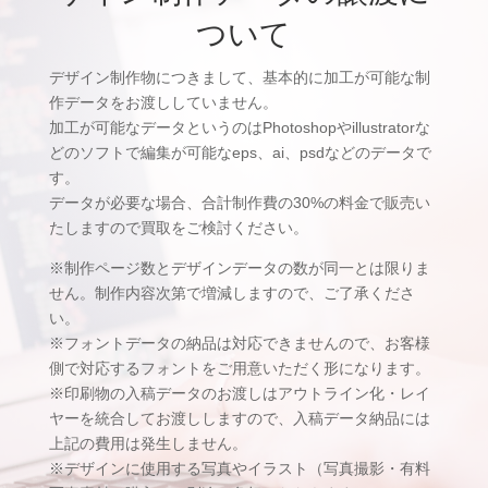
ついて
デザイン制作物につきまして、基本的に加工が可能な制
作データをお渡ししていません。
加工が可能なデータというのはPhotoshopやillustratorな
どのソフトで編集が可能なeps、ai、psdなどのデータで
す。
データが必要な場合、合計制作費の30%の料金で販売い
たしますので買取をご検討ください。
※制作ページ数とデザインデータの数が同一とは限りま
せん。制作内容次第で増減しますので、ご了承くださ
い。
※フォントデータの納品は対応できませんので、お客様
側で対応するフォントをご用意いただく形になります。
※印刷物の入稿データのお渡しはアウトライン化・レイ
ヤーを統合してお渡ししますので、入稿データ納品には
上記の費用は発生しません。
※デザインに使用する写真やイラスト（写真撮影・有料