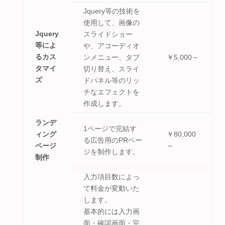
Jquery等の技術を
使用して、画像の
Jquery
スライドショー
等によ
や、アコーディオ
るカス
ンメニュー、タブ
￥5,000～
タマイ
切り替え、スライ
ズ
ドパネル等のリッ
チなエフェクトを
作成します。
ランデ
1ページで完結す
ィング
￥80,000
る広告用のPRペー
ページ
～
ジを制作します。
制作
入力項目数によっ
て料金が変動いた
します。
基本的には入力画
面・確認画面・完